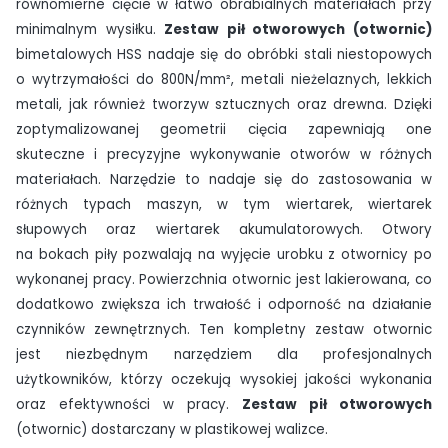
równomierne cięcie w łatwo obrabialnych materiałach przy
minimalnym wysiłku.
Zestaw pił otworowych (otwornic)
bimetalowych HSS nadaje się do obróbki stali niestopowych
o wytrzymałości do 800N/mm², metali nieżelaznych, lekkich
metali, jak również tworzyw sztucznych oraz drewna. Dzięki
zoptymalizowanej geometrii cięcia zapewniają one
skuteczne i precyzyjne wykonywanie otworów w różnych
materiałach. Narzędzie to nadaje się do zastosowania w
różnych typach maszyn, w tym wiertarek, wiertarek
słupowych oraz wiertarek akumulatorowych. Otwory
na bokach piły pozwalają na wyjęcie urobku z otwornicy po
wykonanej pracy. Powierzchnia otwornic jest lakierowana, co
dodatkowo zwiększa ich trwałość i odporność na działanie
czynników zewnętrznych. Ten kompletny zestaw otwornic
jest niezbędnym narzędziem dla profesjonalnych
użytkowników, którzy oczekują wysokiej jakości wykonania
oraz efektywności w pracy.
Zestaw pił otworowych
(otwornic) dostarczany w plastikowej walizce.