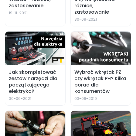
zastosowanie
różnice,
zastosowanie
19-11-2021
30-09-2021
Jak skompletować
Wybrać wkrętak PZ
zestaw narzędzi dla
czy wkrętak PH? Kilka
początkującego
porad dla
elektryka?
konsumentów
30-06-2021
03-06-2019