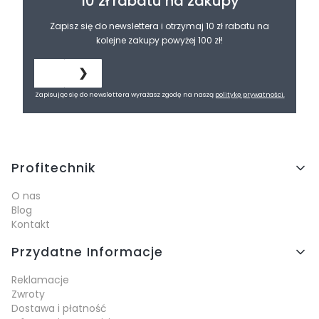
10 zł rabatu na zakupy
Zapisz się do newslettera i otrzymaj 10 zł rabatu na
kolejne zakupy powyżej 100 zł!
❯
Zapisując się do newslettera wyrażasz zgodę na naszą
politykę prywatności.
Linki w stopce
Profitechnik
O nas
Blog
Kontakt
Przydatne Informacje
Reklamacje
Zwroty
Dostawa i płatność