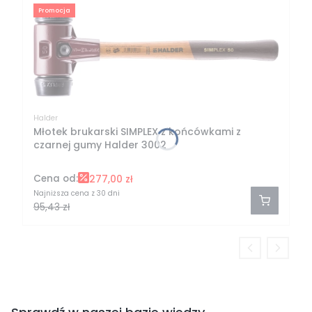
Promocja
Halder
Młotek brukarski SIMPLEX z końcówkami z
czarnej gumy Halder 3002
Cena od:
277,00 zł
Najniższa cena z 30 dni
95,43 zł