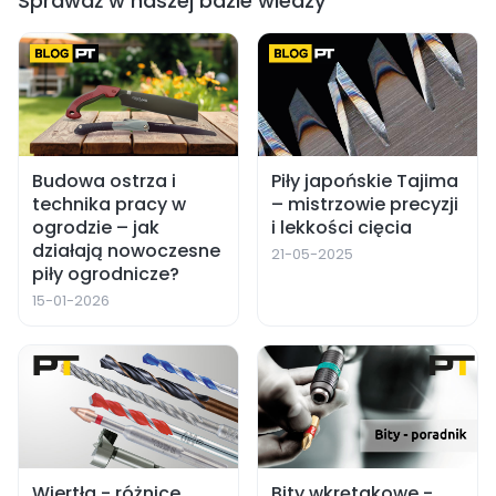
Sprawdź w naszej bazie wiedzy
Budowa ostrza i
Piły japońskie Tajima
technika pracy w
– mistrzowie precyzji
ogrodzie – jak
i lekkości cięcia
działają nowoczesne
21-05-2025
piły ogrodnicze?
15-01-2026
Wiertła - różnice,
Bity wkrętakowe -