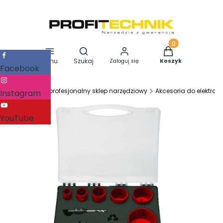
Otwórz wyszukiwarkę
Produkty w koszy
Menu
Szukaj
Zaloguj się
Koszyk
Facebook
Profitechnik - profesjonalny sklep narzędziowy
Akcesoria do elektron
Instagram
YouTube