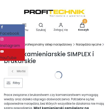
Otwórz wyszukiwarkę
Produkty w koszy
Menu
Szukaj
Zaloguj się
Koszyk
Facebook
Profitechnik - profesjonalny sklep narzędziowy
Narzędzia ręczne
Na
Instagram
Młotki kamieniarskie SIMPLEX i
YouTube
brukarskie
Młotki
Filtry
Prace związane z brukarstwem czy kamieniarstwem wymagają
wiedzy oraz daleko idącego doświadczenia. Potrzebne są też
odpowiednie narzędzia, bez których wszystkie te działania nie mają
szans powodzenia.
Młot kamieniarski zamówiony na