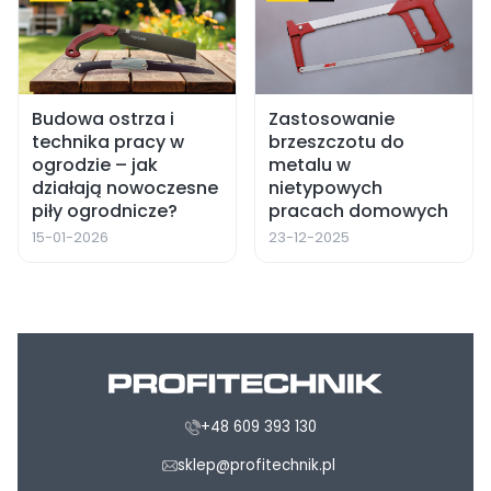
Budowa ostrza i
Zastosowanie
technika pracy w
brzeszczotu do
ogrodzie – jak
metalu w
działają nowoczesne
nietypowych
piły ogrodnicze?
pracach domowych
15-01-2026
23-12-2025
+48 609 393 130
sklep@profitechnik.pl