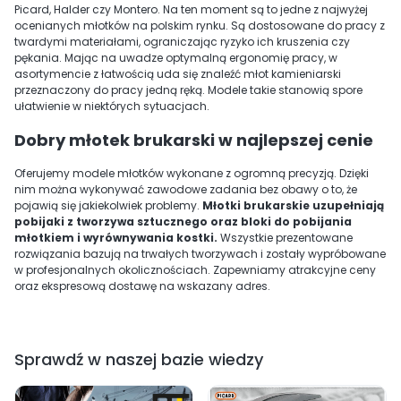
Picard, Halder czy Montero. Na ten moment są to jedne z najwyżej
ocenianych młotków na polskim rynku. Są dostosowane do pracy z
twardymi materiałami, ograniczając ryzyko ich kruszenia czy
pękania. Mając na uwadze optymalną ergonomię pracy, w
asortymencie z łatwością uda się znaleźć młot kamieniarski
przeznaczony do pracy jedną ręką. Modele takie stanowią spore
ułatwienie w niektórych sytuacjach.
Dobry młotek brukarski w najlepszej cenie
Oferujemy modele młotków wykonane z ogromną precyzją. Dzięki
nim można wykonywać zawodowe zadania bez obawy o to, że
pojawią się jakiekolwiek problemy.
Młotki brukarskie uzupełniają
pobijaki z tworzywa sztucznego oraz bloki do pobijania
młotkiem i wyrównywania kostki.
Wszystkie prezentowane
rozwiązania bazują na trwałych tworzywach i zostały wypróbowane
w profesjonalnych okolicznościach. Zapewniamy atrakcyjne ceny
oraz ekspresową dostawę na wskazany adres.
Sprawdź w naszej bazie wiedzy