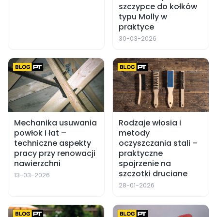
szczypce do kołków
typu Molly w
praktyce
30-03-2026
Mechanika usuwania
Rodzaje włosia i
powłok i łat –
metody
techniczne aspekty
oczyszczania stali –
pracy przy renowacji
praktyczne
nawierzchni
spojrzenie na
szczotki druciane
13-03-2026
28-01-2026