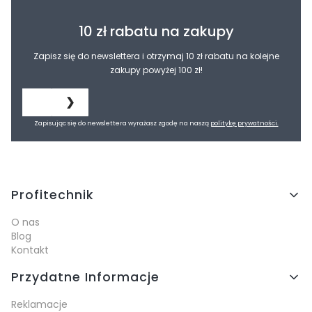
10 zł rabatu na zakupy
Zapisz się do newslettera i otrzymaj 10 zł rabatu na kolejne
zakupy powyżej 100 zł!
❯
Zapisując się do newslettera wyrażasz zgodę na naszą
politykę prywatności.
Linki w stopce
Profitechnik
O nas
Blog
Kontakt
Przydatne Informacje
Reklamacje