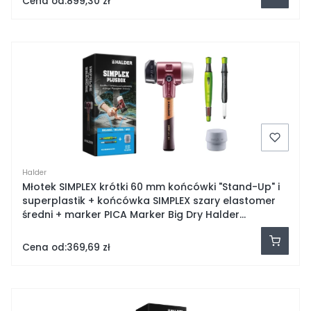
Cena od:
899,30 zł
Halder
Młotek SIMPLEX krótki 60 mm końcówki "Stand-Up" i
superplastik + końcówka SIMPLEX szary elastomer
średni + marker PICA Marker Big Dry Halder
3027s030
Cena od:
369,69 zł