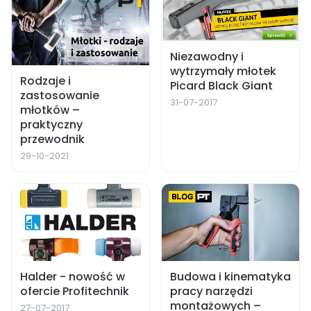
Niezawodny i
wytrzymały młotek
Rodzaje i
Picard Black Giant
zastosowanie
31-07-2017
młotków –
praktyczny
przewodnik
29-10-2021
Halder - nowość w
Budowa i kinematyka
ofercie Profitechnik
pracy narzędzi
montażowych –
27-07-2017