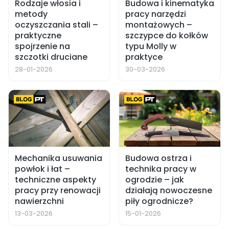
Rodzaje włosia i
Budowa i kinematyka
metody
pracy narzędzi
oczyszczania stali –
montażowych –
praktyczne
szczypce do kołków
spojrzenie na
typu Molly w
szczotki druciane
praktyce
28-01-2026
30-03-2026
Mechanika usuwania
Budowa ostrza i
powłok i łat –
technika pracy w
techniczne aspekty
ogrodzie – jak
pracy przy renowacji
działają nowoczesne
nawierzchni
piły ogrodnicze?
13-03-2026
15-01-2026