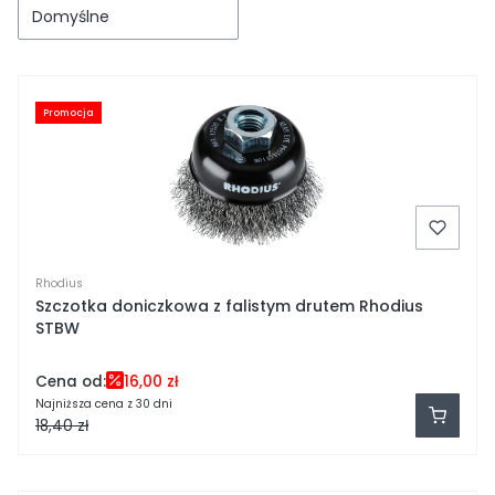
Domyślne
Promocja
Rhodius
Szczotka doniczkowa z falistym drutem Rhodius
STBW
Cena od:
16,00 zł
Najniższa cena z 30 dni
18,40 zł