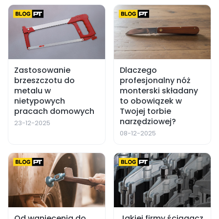
Zastosowanie
Dlaczego
brzeszczotu do
profesjonalny nóż
metalu w
monterski składany
nietypowych
to obowiązek w
pracach domowych
Twojej torbie
narzędziowej?
23-12-2025
08-12-2025
Od wgniecenia do
Jakiej firmy ściągacz