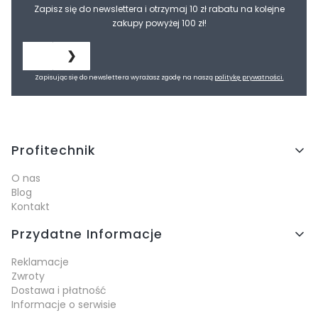
Zapisz się do newslettera i otrzymaj 10 zł rabatu na kolejne
zakupy powyżej 100 zł!
❯
Zapisując się do newslettera wyrażasz zgodę na naszą
politykę prywatności.
Linki w stopce
Profitechnik
O nas
Blog
Kontakt
Przydatne Informacje
Reklamacje
Zwroty
Dostawa i płatność
Informacje o serwisie