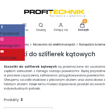
Otwórz wyszukiwarkę
Produkty w koszy
Menu
Szukaj
Zaloguj się
Koszyk
Facebook
ny sklep narzędziowy
Akcesoria do elektronarzędzi
Narzędzia ścierne
Instagram
Szczotki do szlifierek kątowych
YouTube
Szczotki do szlifierek kątowych
są przeznaczone do usuwania
ciężkich zabrudzeń z różnego rodzaju powierzchni. Będą przydatne
w procesie czyszczenia, szlifowania i przygotowywania powierzchni.
Oferujemy szczotki stożkowe z plecionym drutem oraz doniczkowe z
falistym drutem. Dzięki temu możesz dopasować produkt do swoich
indywidualnych potrzeb.
Produkty:
3