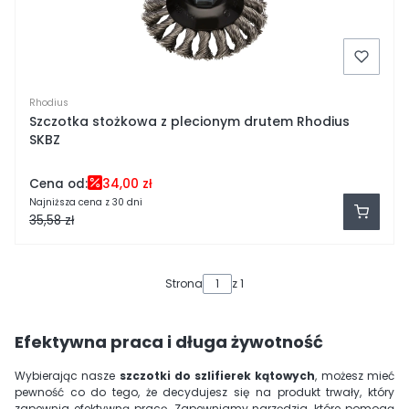
Rhodius
Szczotka stożkowa z plecionym drutem Rhodius
SKBZ
Cena od:
34,00 zł
Najniższa cena z 30 dni
35,58 zł
Strona
z 1
Efektywna praca i długa żywotność
Wybierając nasze
szczotki do szlifierek kątowych
, możesz mieć
pewność co do tego, że decydujesz się na produkt trwały, który
zapewnia efektywną pracę. Zapewniamy narzędzia, które pomogą