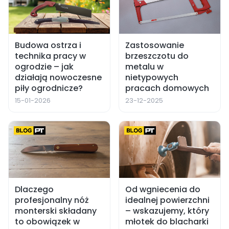
Budowa ostrza i
Zastosowanie
technika pracy w
brzeszczotu do
ogrodzie – jak
metalu w
działają nowoczesne
nietypowych
piły ogrodnicze?
pracach domowych
15-01-2026
23-12-2025
Dlaczego
Od wgniecenia do
profesjonalny nóż
idealnej powierzchni
monterski składany
– wskazujemy, który
to obowiązek w
młotek do blacharki