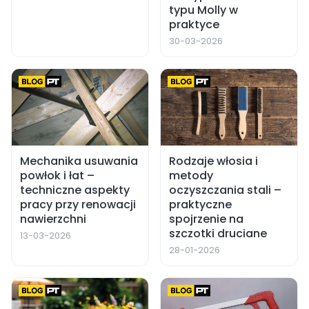
typu Molly w
praktyce
30-03-2026
Mechanika usuwania
Rodzaje włosia i
powłok i łat –
metody
techniczne aspekty
oczyszczania stali –
pracy przy renowacji
praktyczne
nawierzchni
spojrzenie na
szczotki druciane
13-03-2026
28-01-2026