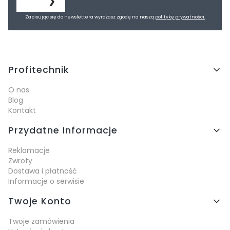
❯
Zapisując się do newslettera wyrażasz zgodę na naszą
politykę prywatności.
Linki w stopce
Profitechnik
O nas
Blog
Kontakt
Przydatne Informacje
Reklamacje
Zwroty
Dostawa i płatność
Informacje o serwisie
Twoje Konto
Twoje zamówienia