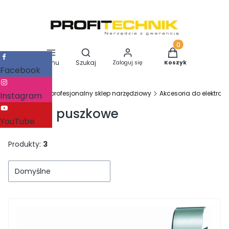
Otwórz wyszukiwarkę
Produkty w koszy
Menu
Szukaj
Zaloguj się
Koszyk
Facebook
Profitechnik - profesjonalny sklep narzędziowy
Akcesoria do elektron
Instagram
Wiertła puszkowe
YouTube
Produkty:
3
Domyślne