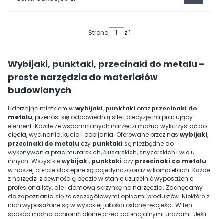
Strona
z 1
Wybijaki, punktaki, przecinaki do metalu –
proste narzędzia do materiałów
budowlanych
Uderzając młotkiem w
wybijaki
,
punktaki
oraz
przecinaki do
metalu
, przenosi się odpowiednią siłę i precyzję na pracujący
element. Każde ze wspomnianych narzędzi można wykorzystać do
cięcia, wycinania, kucia i dobijania. Oferowane przez nas
wybijaki
,
przecinaki do metalu
czy
punktaki
są niezbędne do
wykonywania prac murarskich, ślusarskich, snycerskich i wielu
innych. Wszystkie
wybijaki
,
punktaki
czy
przecinaki do metalu
w naszej ofercie dostępne są pojedynczo oraz w kompletach. Każde
z narzędzi z pewnością będzie w stanie uzupełnić wyposażenie
profesjonalisty, ale i domową skrzynkę na narzędzia. Zachęcamy
do zapoznania się ze szczegółowymi opisami produktów. Niektóre z
nich wyposażone są w wysokiej jakości osłonę rękojeści. W ten
sposób można ochronić dłonie przed potencjalnymi urazami. Jeśli