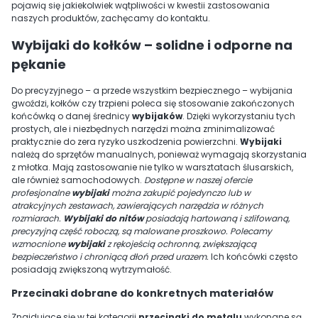
pojawią się jakiekolwiek wątpliwości w kwestii zastosowania
naszych produktów, zachęcamy do kontaktu.
Wybijaki do kołków – solidne i odporne na
pękanie
Do precyzyjnego – a przede wszystkim bezpiecznego – wybijania
gwoździ, kołków czy trzpieni poleca się stosowanie zakończonych
końcówką o danej średnicy
wybijaków
. Dzięki wykorzystaniu tych
prostych, ale i niezbędnych narzędzi można zminimalizować
praktycznie do zera ryzyko uszkodzenia powierzchni.
Wybijaki
należą do sprzętów manualnych, ponieważ wymagają skorzystania
z młotka. Mają zastosowanie nie tylko w warsztatach ślusarskich,
ale również samochodowych.
Dostępne w naszej ofercie
profesjonalne
wybijaki
można zakupić pojedynczo lub w
atrakcyjnych zestawach, zawierających narzędzia w różnych
rozmiarach.
Wybijaki do nitów
posiadają hartowaną i szlifowaną,
precyzyjną część roboczą, są malowane proszkowo. Polecamy
wzmocnione
wybijaki
z rękojeścią ochronną, zwiększającą
bezpieczeństwo i chroniącą dłoń przed urazem.
Ich końcówki często
posiadają zwiększoną wytrzymałość.
Przecinaki dobrane do konkretnych materiałów
Znajdujące się w tej kategorii
przecinaki do metalu
wykonane są