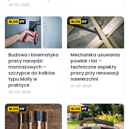
23-12-2025
Budowa i kinematyka
Mechanika usuwania
pracy narzędzi
powłok i łat –
montażowych –
techniczne aspekty
szczypce do kołków
pracy przy renowacji
typu Molly w
nawierzchni
praktyce
13-03-2026
30-03-2026