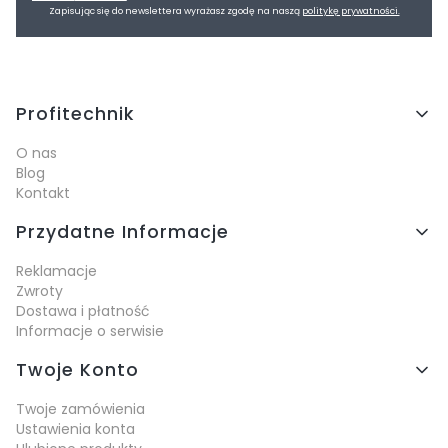
Zapisując się do newslettera wyrażasz zgodę na naszą
politykę prywatności.
Linki w stopce
Profitechnik
O nas
Blog
Kontakt
Przydatne Informacje
Reklamacje
Zwroty
Dostawa i płatność
Informacje o serwisie
Twoje Konto
Twoje zamówienia
Ustawienia konta