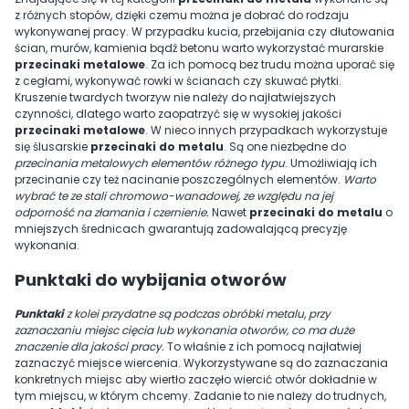
z różnych stopów, dzięki czemu można je dobrać do rodzaju
wykonywanej pracy. W przypadku kucia, przebijania czy dłutowania
ścian, murów, kamienia bądź betonu warto wykorzystać murarskie
przecinaki metalowe
. Za ich pomocą bez trudu można uporać się
z cegłami, wykonywać rowki w ścianach czy skuwać płytki.
Kruszenie twardych tworzyw nie należy do najłatwiejszych
czynności, dlatego warto zaopatrzyć się w wysokiej jakości
przecinaki metalowe
. W nieco innych przypadkach wykorzystuje
się ślusarskie
przecinaki do metalu
. Są one niezbędne do
przecinania metalowych elementów różnego typu
. Umożliwiają ich
przecinanie czy też nacinanie poszczególnych elementów.
Warto
wybrać te ze stali chromowo-wanadowej, ze względu na jej
odporność na złamania i czernienie.
Nawet
przecinaki do metalu
o
mniejszych średnicach gwarantują zadowalającą precyzję
wykonania.
Punktaki do wybijania otworów
Punktaki
z kolei przydatne są podczas obróbki metalu, przy
zaznaczaniu miejsc cięcia lub wykonania otworów, co ma duże
znaczenie dla jakości pracy.
To właśnie z ich pomocą najłatwiej
zaznaczyć miejsce wiercenia. Wykorzystywane są do zaznaczania
konkretnych miejsc aby wiertło zaczęło wiercić otwór dokładnie w
tym miejscu, w którym chcemy. Zadanie to nie należy do trudnych,