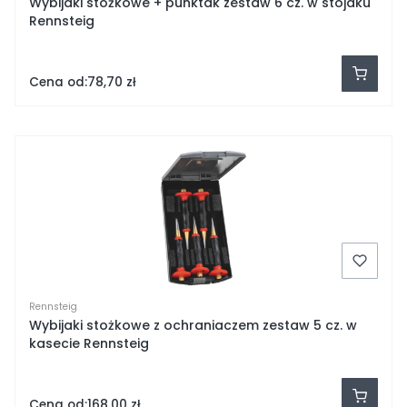
Wybijaki stożkowe + punktak zestaw 6 cz. w stojaku
Rennsteig
Cena od:
78,70 zł
Rennsteig
Wybijaki stożkowe z ochraniaczem zestaw 5 cz. w
kasecie Rennsteig
Cena od:
168,00 zł