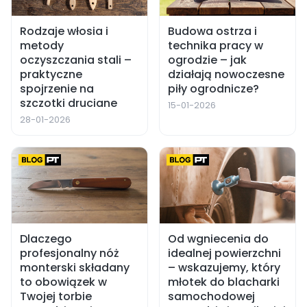
Rodzaje włosia i
Budowa ostrza i
metody
technika pracy w
oczyszczania stali –
ogrodzie – jak
praktyczne
działają nowoczesne
spojrzenie na
piły ogrodnicze?
szczotki druciane
15-01-2026
28-01-2026
Dlaczego
Od wgniecenia do
profesjonalny nóż
idealnej powierzchni
monterski składany
– wskazujemy, który
to obowiązek w
młotek do blacharki
Twojej torbie
samochodowej