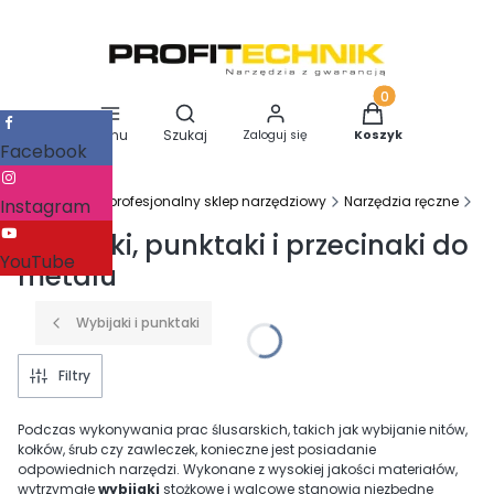
Otwórz wyszukiwarkę
Produkty w koszy
Menu
Szukaj
Zaloguj się
Koszyk
Facebook
Profitechnik - profesjonalny sklep narzędziowy
Narzędzia ręczne
Na
Instagram
Wybijaki, punktaki i przecinaki do
YouTube
metalu
Wybijaki i punktaki
Filtry
Podczas wykonywania prac ślusarskich, takich jak wybijanie nitów,
kołków, śrub czy zawleczek, konieczne jest posiadanie
odpowiednich narzędzi. Wykonane z wysokiej jakości materiałów,
wytrzymałe
wybijaki
stożkowe i walcowe stanowią niezbędne