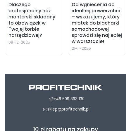
Dlaczego
Od wgniecenia do
profesjonalny nóż
idealnej powierzchni
monterski składany
– wskazujemy, który
to obowiązek w
młotek do blacharki
Twojej torbie
samochodowej
narzędziowej?
sprawdzi się najlepiej
w warsztacie!
08-12-2025
21-11-2025
+48 609 393 130
sklep@profitechnik.pl
10 zł rabatu na zakupy