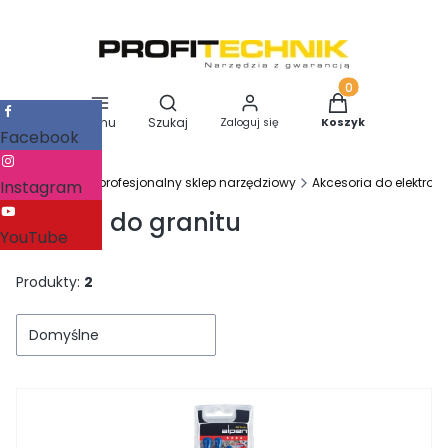
Otwórz wyszukiwarkę
Produkty w koszy
Menu
Szukaj
Zaloguj się
Koszyk
Facebook
Profitechnik - profesjonalny sklep narzędziowy
Akcesoria do elektron
Instagram
Wiertła do granitu
YouTube
Produkty:
2
Domyślne