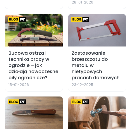
28-01-2026
Budowa ostrza i
Zastosowanie
technika pracy w
brzeszczotu do
ogrodzie – jak
metalu w
działają nowoczesne
nietypowych
piły ogrodnicze?
pracach domowych
15-01-2026
23-12-2025