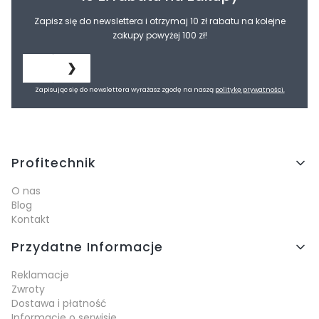
Zapisz się do newslettera i otrzymaj 10 zł rabatu na kolejne
zakupy powyżej 100 zł!
❯
Zapisując się do newslettera wyrażasz zgodę na naszą
politykę prywatności.
Linki w stopce
Profitechnik
O nas
Blog
Kontakt
Przydatne Informacje
Reklamacje
Zwroty
Dostawa i płatność
Informacje o serwisie