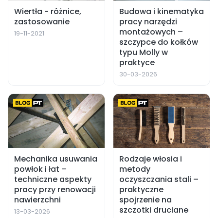
Wiertła - różnice,
Budowa i kinematyka
zastosowanie
pracy narzędzi
montażowych –
19-11-2021
szczypce do kołków
typu Molly w
praktyce
30-03-2026
Mechanika usuwania
Rodzaje włosia i
powłok i łat –
metody
techniczne aspekty
oczyszczania stali –
pracy przy renowacji
praktyczne
nawierzchni
spojrzenie na
szczotki druciane
13-03-2026