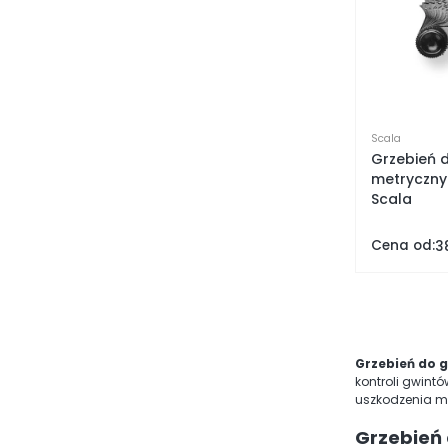
Scala
Grzebień 
metryczny-
Scala
Cena od:
3
Grzebień do 
kontroli gwint
uszkodzenia m
Grzebień 