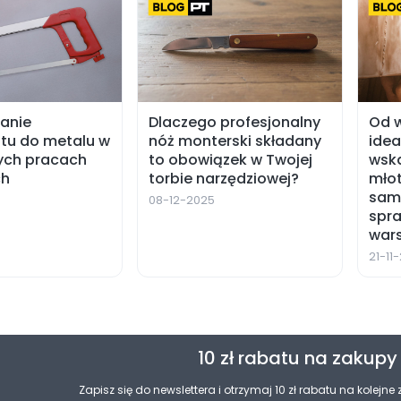
anie
Dlaczego profesjonalny
Od 
tu do metalu w
nóż monterski składany
idea
ych pracach
to obowiązek w Twojej
wska
h
torbie narzędziowej?
młot
sam
08-12-2025
spra
wars
21-11
10 zł rabatu na zakupy
Zapisz się do newslettera i otrzymaj 10 zł rabatu na kolejne 