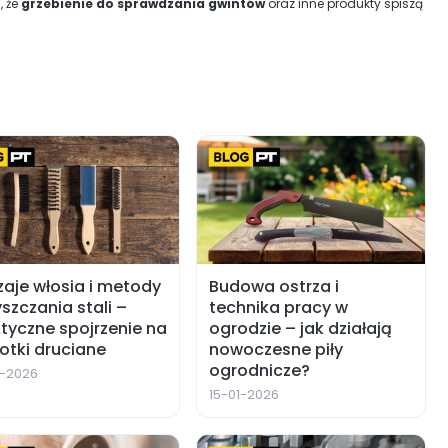
, że
grzebienie do sprawdzania gwintów
oraz inne produkty spiszą
aje włosia i metody
Budowa ostrza i
szczania stali –
technika pracy w
tyczne spojrzenie na
ogrodzie – jak działają
otki druciane
nowoczesne piły
ogrodnicze?
1-2026
15-01-2026