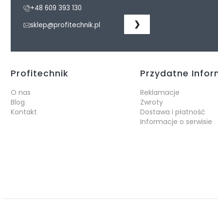
+48 609 393 130
❯
sklep@profitechnik.pl
Linki w stopce
Profitechnik
Przydatne Info
O nas
Reklamacje
Blog
Zwroty
Kontakt
Dostawa i płatność
Informacje o serwisie