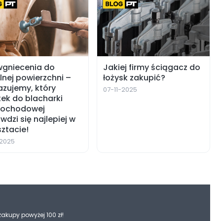
wgniecenia do
Jakiej firmy ściągacz do
lnej powierzchni –
łożysk zakupić?
zujemy, który
07-11-2025
ek do blacharki
ochodowej
wdzi się najlepiej w
ztacie!
-2025
zakupy powyżej 100 zł!