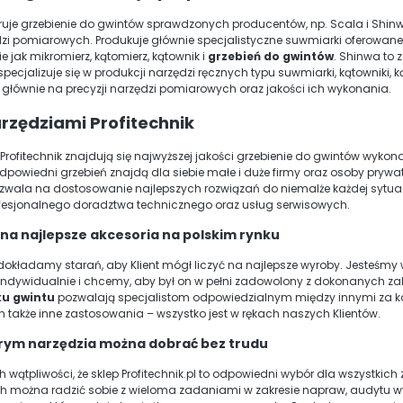
eruje grzebienie do gwintów sprawdzonych producentów, np. Scala i Shinwa.
dzi pomiarowych. Produkuje głównie specjalistyczne suwmiarki oferowane 
 jak mikromierz, kątomierz, kątownik i
grzebień do gwintów
. Shinwa to 
specjalizuje się w produkcji narzędzi ręcznych typu suwmiarki, kątowniki, 
ę głównie na precyzji narzędzi pomiarowych oraz jakości ich wykonania.
arzędziami Profitechnik
 Profitechnik znajdują się najwyższej jakości grzebienie do gwintów wykon
dpowiedni grzebień znajdą dla siebie małe i duże firmy oraz osoby pry
ozwala na dostosowanie najlepszych rozwiązań do niemalże każdej sytua
fesjonalnego doradztwa technicznego oraz usług serwisowych.
na najlepsze akcesoria na polskim rynku
okładamy starań, aby Klient mógł liczyć na najlepsze wyroby. Jesteśmy
ndywidualnie i chcemy, aby był on w pełni zadowolony z dokonanych z
u gwintu
pozwalają specjalistom odpowiedzialnym między innymi za ko
ch także inne zastosowania – wszystko jest w rękach naszych Klientów.
órym narzędzia można dobrać bez trudu
 wątpliwości, że sklep Profitechnik.pl to odpowiedni wybór dla wszystkic
 można radzić sobie z wieloma zadaniami w zakresie napraw, audytu wyko