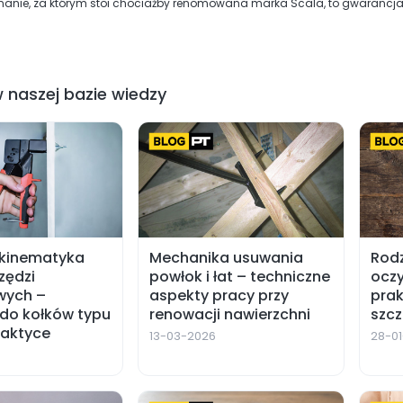
anie, za którym stoi chociażby renomowana marka Scala, to gwarancja
 naszej bazie wiedzy
 kinematyka
Mechanika usuwania
Rodz
zędzi
powłok i łat – techniczne
oczy
wych –
aspekty pracy przy
prak
do kołków typu
renowacji nawierzchni
szcz
raktyce
13-03-2026
28-0