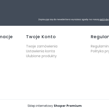
Zapisując się do newslettera wyrażasz zgodę na naszą
politykę
rmacje
Twoje Konto
Regula
Twoje zamówienia
Regulamin
Ustawienia konta
Polityka p
Ulubione produkty
Sklep internetowy
Shoper Premium