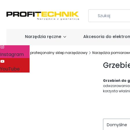
Narzędzia ręczne
Akcesoria do elektron
Facebook
Profitechnik - profesjonalny sklep narzędziowy
Narzędzia pomiarow
Instagram
Grzebi
YouTube
Grzebień do 
odwzorowania z
korzysta właśni
Domyślne