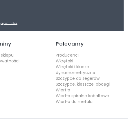
 prywatności.
miny
Polecamy
 sklepu
Producenci
rywatności
Wkrętaki
Wkrętaki i klucze
dynamometryczne
Szczypce do segerów
Szczypce, kleszcze, obcęgi
Wiertła
Wiertła spiralne kobaltowe
Wiertła do metalu