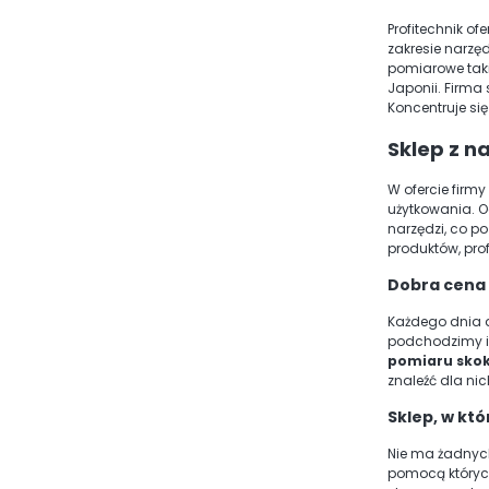
Profitechnik of
zakresie narzę
pomiarowe takie
Japonii. Firma 
Koncentruje si
Sklep z n
W ofercie firmy
użytkowania. O
narzędzi, co p
produktów, pro
Dobra cena 
Każdego dnia d
podchodzimy i
pomiaru skok
znaleźć dla ni
Sklep, w kt
Nie ma żadnych
pomocą których