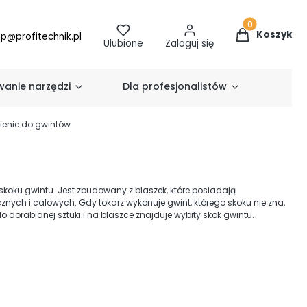
Produkty w k
Koszyk
ep@profitechnik.pl
Ulubione
Zaloguj się
anie narzędzi
Dla profesjonalistów
ienie do gwintów
 skoku gwintu. Jest zbudowany z blaszek, które posiadają
nych i calowych. Gdy tokarz wykonuje gwint, którego skoku nie zna,
do dorabianej sztuki i na blaszce znajduje wybity skok gwintu.