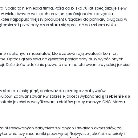
 Scala to niemiecka firma, która od blisko 70 lat specjalizuje się w
w wielu różnych wersjach oraz inne profesjonalne narzędzia
z kolei najpopularniejszy producent urządzeń do pomiaru długości w
kątomierze i przez cały czas stara się sprostać potrzebom rynku.
ane z solidnych materiałów, które zapewniają trwałość i komfort
watne. Oprócz grzebienia do gwintów posiadamy duży wybór innych
cji. Duże doświadczenie pozwala nam na oferowanie wysokiej jakości
 w stanie to osiągnąć, ponieważ do każdego z nabywców
akupów. Zaawansowane w zakresie jakości wykonania
grzebienie do
ntrolę jakości w weryfikowaniu efektów pracy maszyn CNC. Można
h zainteresowanych nabyciem solidnych i trwałych akcesoriów, za
nania czy mechaniki precyzyjnej. Najwyższej jakości materiały i