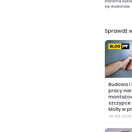
staranne wykon
się doskonale.
Sprawdź w
Budowa i
pracy nar
montażo
szczypce 
Molly w p
30-03-2026