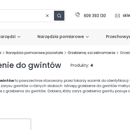
skl
609 393 130
Wyczyść
Szukaj
arzędzi
Narzędzia pomiarowe
Przechowyw
e
Narzędzia pomiarowe pozostałe
Grzebienie, szczelinomierze
Grzeb
enie do gwintów
Produkty:
4
gwintów
to powszechnie stosowany przez tokarzy wzornik do identyfikacji
arysu gwintów o różnych skokach. Istnieją grzebienie do gwintów metrycz
e z grzebienia do gwintów. Dobiera, który zarys grzebienia gwintu pasuje 