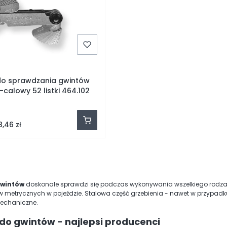
do sprawdzania gwintów
calowy 52 listki 464.102
8,46 zł
gwintów
doskonale sprawdzi się podczas wykonywania wszelkiego rodzaju
ów metrycznych w pojeździe. Stalowa część grzebienia - nawet w przypad
echaniczne.
do gwintów - najlepsi producenci