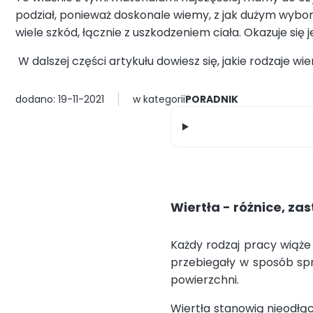
podział, ponieważ doskonale wiemy, z jak dużym wybo
wiele szkód, łącznie z uszkodzeniem ciała. Okazuje si
W dalszej części artykułu dowiesz się, jakie rodzaje w
dodano: 19-11-2021
w kategorii
PORADNIK
Wiertła
- różnice, za
Każdy rodzaj pracy wiąże
przebiegały w sposób spr
powierzchni.
Wiertła stanowią nieodłą