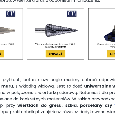
brotów wiertarki oraz o odpowiednim chłodzeniu.
 płytkach, betonie czy cegle musimy dobrać odpow
o muru
, z wkładką widiową. Jest to dość
uniwersalne w
ne w połączeniu z wiertarką udarową. Natomiast dla pr
wane do konkretnych materiałów. W takich przypadka
np. przy
wiertłach do gresu, szkła, porcelany
czy
lepu profitechnik.pl znajdziesz również dedykowane wie