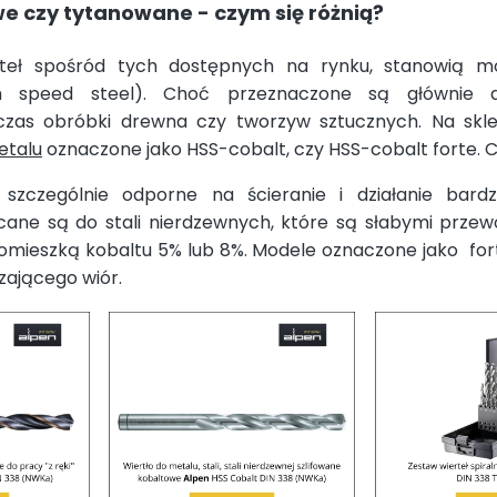
we czy tytanowane - czym się różnią?
teł spośród tych dostępnych na rynku, stanowią mo
gh speed steel). Choć przeznaczone są głównie 
zas obróbki drewna czy tworzyw sztucznych. Na skl
etalu
oznaczone jako HSS-cobalt, czy HSS-cobalt forte. 
zczególnie odporne na ścieranie i działanie bardz
cane są do stali nierdzewnych, które są słabymi przew
omieszką kobaltu 5% lub 8%. Modele oznaczone jako fort
ającego wiór.