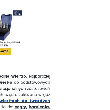
iednie
wiertło.
Najbardziej
iertło
do podstawowych
ofesjonalnych zastosowań
ch często zakazane wręcz
wiertłach do twardych
rtła do:
cegły
,
kamienia
,