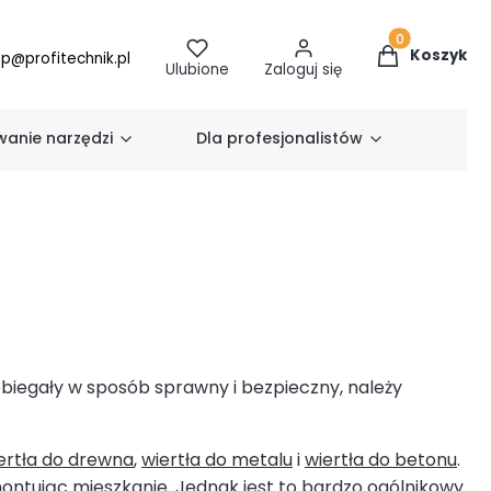
Produkty w k
Koszyk
ep@profitechnik.pl
Ulubione
Zaloguj się
anie narzędzi
Dla profesjonalistów
biegały w sposób sprawny i bezpieczny, należy
ertła do drewna
,
wiertła do metalu
i
wiertła do betonu
.
ontując mieszkanie. Jednak jest to bardzo ogólnikowy