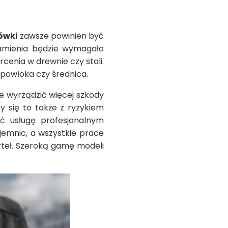
ó
wki
zawsze powinien być
amienia będzie wymagało
cenia w drewnie czy stali.
 powłoka czy średnica.
e wyrządzić więcej szkody
zy się to także z ryzykiem
eć usługę profesjonalnym
jemnic, a wszystkie prace
rteł. Szeroką gamę modeli