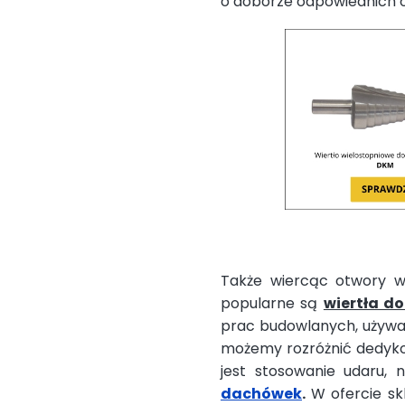
o doborze odpowiednich o
Także wiercąc otwory w
popularne są
wiertła d
prac budowlanych, używa
możemy rozróżnić dedyko
jest stosowanie udaru, 
dachówek
.
W ofercie sk