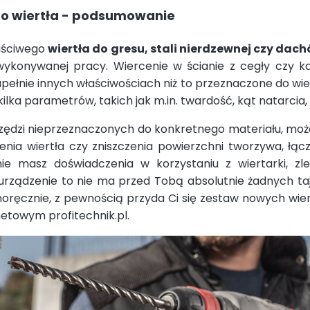
o wiertła - podsumowanie
łaściwego
wiert
ł
a do gresu, stali nierdzewnej czy dach
ykonywanej pracy. Wiercenie w ścianie z cegły czy k
upełnie innych właściwościach niż to przeznaczone do wier
ilka parametrów, takich jak m.in. twardość, kąt natarcia,
rzędzi nieprzeznaczonych do konkretnego materiału, moż
enia wiertła czy zniszczenia powierzchni tworzywa, łąc
nie masz doświadczenia w korzystaniu z wiertarki, zl
urządzenie to nie ma przed Tobą absolutnie żadnych ta
ręcznie, z pewnością przyda Ci się zestaw nowych wie
rnetowym profitechnik.pl.