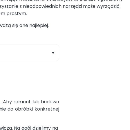
zystanie z nieodpowiednich narzędzi może wyrządzić
niem prostym.
wdzą się one najlepiej.
▾
ch. Aby remont lub budowa
nie do obróbki konkretnej
icza. Na ogół dzielimy na