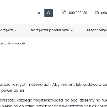
skl
609 393 130
Wyczyść
Szukaj
arzędzi
Narzędzia pomiarowe
Przechowyw
ice, zastosowanie
 bardzo różnych materiałach. Aby remont lub budowa prze
 powierzchni.
arsztatu każdego majsterkowicza. Na ogół dzielimy na
wi
zynienia na co dzień przy pracach warsztatowych czy rem