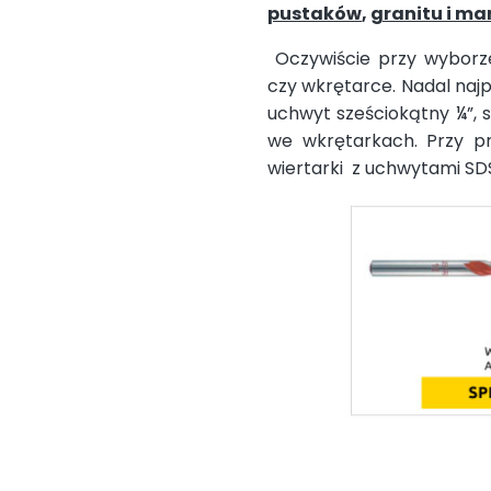
pustaków
,
granitu i m
Oczywiście przy wyborz
czy wkrętarce. Nadal najp
uchwyt sześciokątny ¼”,
we wkrętarkach. Przy pr
wiertarki z uchwytami SD