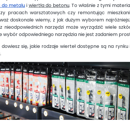
a do metalu
i
wiertła do betonu
. To właśnie z tymi mater
rzy pracach warsztatowych czy remontując mieszkani
ieważ doskonale wiemy, z jak dużym wyborem najróżnie
e z nieodpowiednich narzędzi może wyrządzić wiele szkó
, że wybór odpowiedniego narzędzia nie jest zadaniem pro
 dowiesz się, jakie rodzaje wierteł dostępne są na rynku
j.