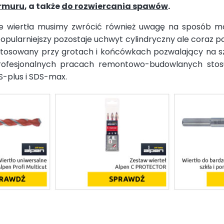
armuru
, a także
do rozwiercania spawów
.
e wiertła musimy zwrócić również uwagę na sposób m
opularniejszy pozostaje uchwyt cylindryczny ale coraz 
 stosowany przy grotach i końcówkach pozwalający na s
ofesjonalnych pracach remontowo-budowlanych stosuj
S-plus i SDS-max.