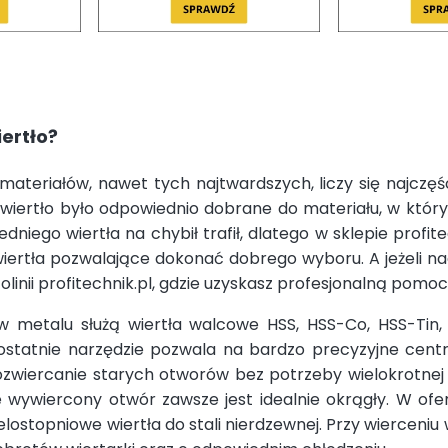
ertło?
ateriałów, nawet tych najtwardszych, liczy się najczęści
y wiertło było odpowiednio dobrane do materiału, w który
niego wiertła na chybił trafił, dlatego w sklepie profite
iertła pozwalające dokonać dobrego wyboru. A jeżeli na
olinii profitechnik.pl, gdzie uzyskasz profesjonalną pomoc
 metalu służą wiertła walcowe HSS, HSS-Co, HSS-Tin
 ostatnie narzędzie pozwala na bardzo precyzyjne cent
ozwiercanie starych otworów bez potrzeby wielokrotnej
 wywiercony otwór zawsze jest idealnie okrągły. W oferc
lostopniowe wiertła do stali nierdzewnej. Przy wierceni