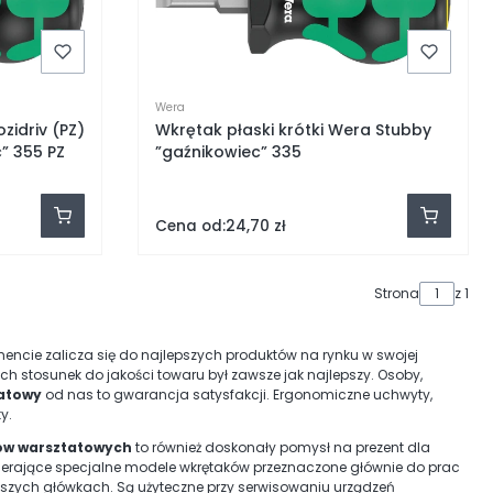
Wera
zidriv (PZ)
Wkrętak płaski krótki Wera Stubby
” 355 PZ
”gaźnikowiec” 335
Cena od:
24,70 zł
Strona
z 1
ncie zalicza się do najlepszych produktów na rynku w swojej
ich stosunek do jakości towaru był zawsze jak najlepszy. Osoby,
tatowy
od nas to gwarancja satysfakcji. Ergonomiczne uchwyty,
y.
ów warsztatowych
to również doskonały pomysł na prezent dla
awierające specjalne modele wkrętaków przeznaczone głównie do prac
jszych główkach. Są użyteczne przy serwisowaniu urządzeń