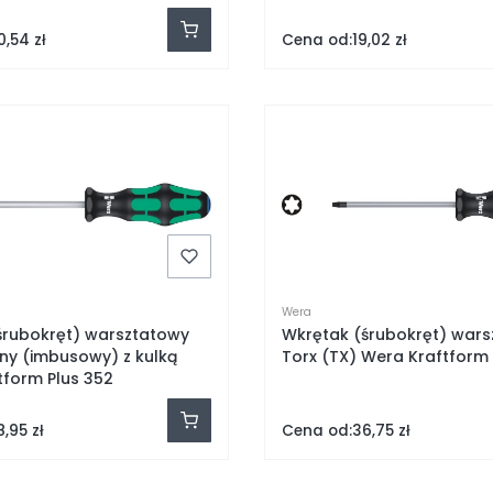
Cena od:
0,54 zł
19,02 zł
Wera
śrubokręt) warsztatowy
Wkrętak (śrubokręt) war
ny (imbusowy) z kulką
Torx (TX) Wera Kraftform 
tform Plus 352
Cena od:
8,95 zł
36,75 zł