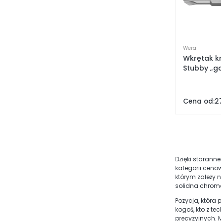
Wera
Wkrętak kr
Stubby „g
Cena od:
2
Dzięki starann
kategorii cenow
którym zależy 
solidna chromo
Pozycja, która
kogoś, kto z t
precyzyjnych. 