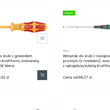
Nowość
Wera
o śrub z gniazdem
Wkrętak do śrub z nacięc
 Kraftform, izolowany
prostym (z rowkiem); war
VDE Wera
z rękojeścią kulistą Kraftf
Grip 1834; 1 x 6 x 150 mm 
Cena od:
,52 zł
68,27 zł