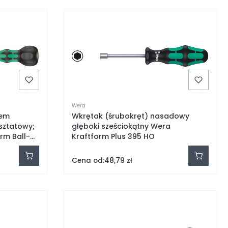
Wera
iem
Wkrętak (śrubokręt) nasadowy
sztatowy;
głęboki sześciokątny Wera
orm Ball-
Kraftform Plus 395 HO
Wera
Cena od:
48,79 zł