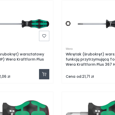
Wera
śrubokręt) warsztatowy
Wkrętak (śrubokręt) wars
(IP) Wera Kraftform Plus
funkcją przytrzymującą To
Wera Kraftform Plus 367 
Cena od:
2,06 zł
21,71 zł