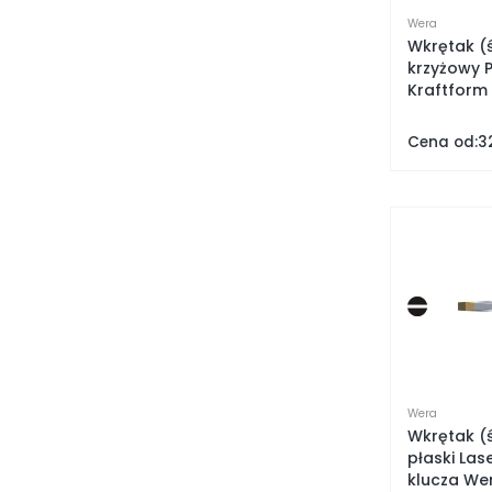
Wera
Wkrętak (
krzyżowy P
Kraftform 
Cena od:
32
Wera
Wkrętak (
płaski Las
klucza Wer