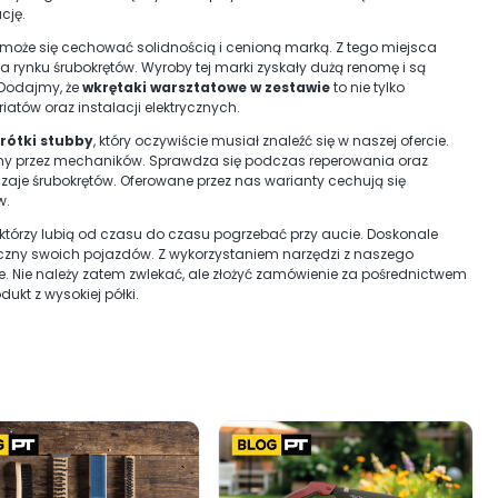
cję.
 może się cechować solidnością i cenioną marką. Z tego miejsca
na rynku śrubokrętów. Wyroby tej marki zyskały dużą renomę i są
 Dodajmy, że
wkrętaki warsztatowe w zestawie
to nie tylko
atów oraz instalacji elektrycznych.
rótki stubby
, który oczywiście musiał znaleźć się w naszej ofercie.
ny przez mechaników. Sprawdza się podczas reperowania oraz
aje śrubokrętów. Oferowane przez nas warianty cechują się
w.
 którzy lubią od czasu do czasu pogrzebać przy aucie. Doskonale
niczny swoich pojazdów. Z wykorzystaniem narzędzi z naszego
e. Nie należy zatem zwlekać, ale złożyć zamówienie za pośrednictwem
ukt z wysokiej półki.