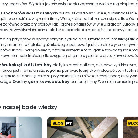
h czy zegarków. Wysoka jakość wykonania zapewnia wieloletnią eksploata
śrubokrętów warsztatowych
nie musi kosztować wiele, a równocześnie
nie polecić rozwiązania firmy Wera, która od lat zalicza się do liderów 
 zarówno przez amatorów, jak i profesjonalistów w wielu krajach Europy.
racy ze zwykłymi śrubami, ale też akcesoria do montażu i naprawy sanitari
dzia są przydatne w specyficznych sytuacjach. Przykładem jest
wkrętak k
lany mianem wkrętaka gaźnikowego, ponieważ jest szeroko wykorzystywa
entów układu napędowego, a także wszędzie tam, gdzie zawodzą inne rodz
kowania i solidnością, dlaczego są chętnie wybierane przez zawodowcó
ć
śrubokręt krótki stubby
nie tylko mechanikom, ale też wszystkim tym,
ch osób jest niemało i szczególnie panowie lubią skontrolować stan tech
kie prace staną się jeszcze przyjemniejsze, a równocześnie będą efektywn
towego. Świetny
gaźnikowiec stubby
cenionej firmy Wera to niemiecki prod
 naszej bazie wiedzy