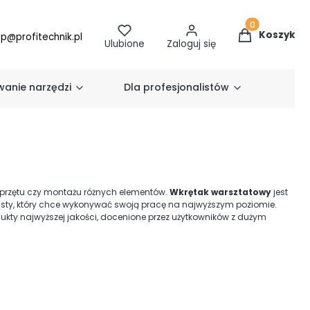
Produkty w k
Koszyk
ep@profitechnik.pl
Ulubione
Zaloguj się
anie narzędzi
Dla profesjonalistów
przętu czy montażu różnych elementów.
Wkrętak warsztatowy
jest
isty, który chce wykonywać swoją pracę na najwyższym poziomie.
kty najwyższej jakości, docenione przez użytkowników z dużym