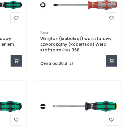
Wera
adowy
Wkrętak (śrubokręt) warsztatowy
pieniem
czworokątny (Robertson) Wera
Kraftform Plus 368
Cena od:
30,61 zł