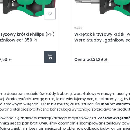
Wera
zyżowy krótki Phillips (PH)
Wkrętak krzyżowy krótki Po
aźnikowiec” 350 PH
Wera Stubby „gaźnikowiec
Cena od:
7,50 zł
31,29 zł
emu doborowi materiałów każdy śrubokręt warsztatowy w naszym asortyme
ej. Warto zwrócić uwagę na to, że nie windujemy cen, ale staramy się, by 
na sprawnym wkręcaniu śrub nie muszą dłużej szukać.
Śrubokręt warsz
wana stal oraz praktyczna konstrukcja wyróżniają sprzedawane produkt
 powinna się znaleźć w kolekcji każdego majsterkowicza.
Zestaw wkrętak
echniką jest za pan brat. Oferujemy optymalnie skompilowane zestawy, z
Można dzięki nim bez najmniejszych problemów odkręcić śrubki o najmnie