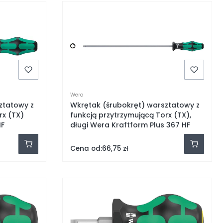
Wera
ztatowy z
Wkrętak (śrubokręt) warsztatowy z
rx (TX)
funkcją przytrzymującą Torx (TX),
HF
długi Wera Kraftform Plus 367 HF
Cena od:
66,75 zł