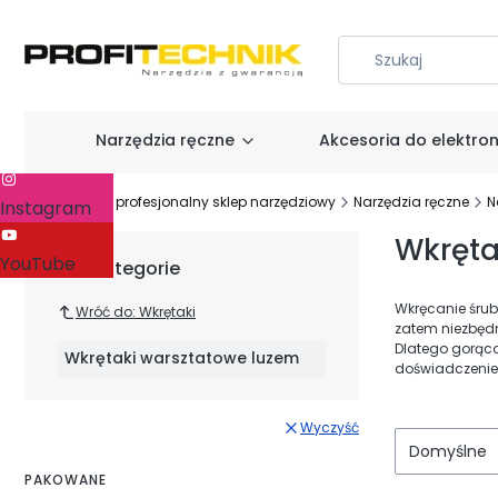
Narzędzia ręczne
Akcesoria do elektron
Facebook
Profitechnik - profesjonalny sklep narzędziowy
Narzędzia ręczne
N
Instagram
Wkręta
YouTube
Podkategorie
Wkręcanie śru
Wróć do: Wkrętaki
zatem niezbędn
Dlatego gorąco
Wkrętaki warsztatowe luzem
doświadczeniem,
Wyczyść
Domyślne
PAKOWANE