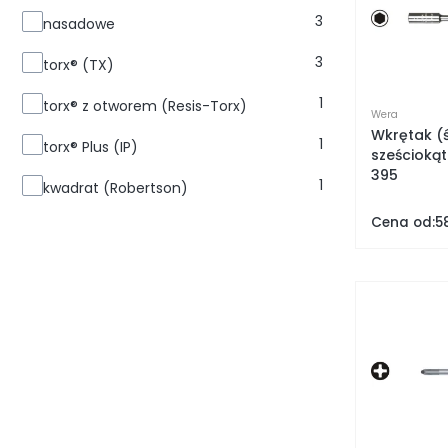
3
nasadowe
3
torx® (TX)
1
torx® z otworem (Resis-Torx)
Wera
Wkrętak (
1
torx® Plus (IP)
sześciokąt
395
1
kwadrat (Robertson)
Cena od:
58