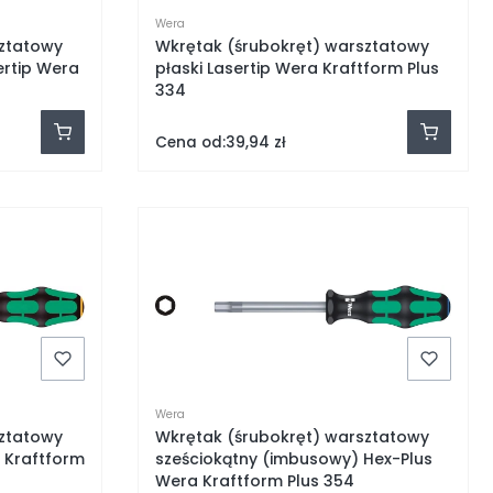
Wera
sztatowy
Wkrętak (śrubokręt) warsztatowy
ertip Wera
płaski Lasertip Wera Kraftform Plus
334
Cena od:
39,94 zł
Wera
sztatowy
Wkrętak (śrubokręt) warsztatowy
a Kraftform
sześciokątny (imbusowy) Hex-Plus
Wera Kraftform Plus 354