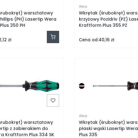
Wera
śrubokręt) warsztatowy
Wkrętak (śrubokręt) war
hillips (PH) Lasertip Wera
krzyżowy Pozidriv (PZ) Las
Plus 350 PH
Kraftform Plus 355 PZ
Cena od:
,12 zł
40,16 zł
Wera
śrubokręt) warsztatowy
Wkrętak (śrubokręt) war
ertip z zabierakiem do
płaski wąski Lasertip Wer
a Kraftform Plus 334 SK
Plus 335