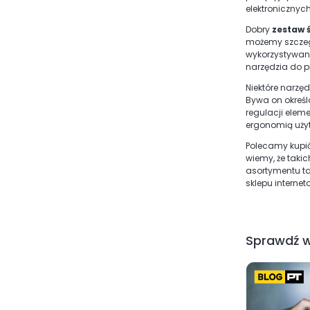
elektronicznyc
Dobry
zestaw 
możemy szczegól
wykorzystywane
narzędzia do p
Niektóre narzę
Bywa on okreś
regulacji elem
ergonomią użyt
Polecamy kupi
wiemy, że taki
asortymentu ta
sklepu interne
Sprawdź w