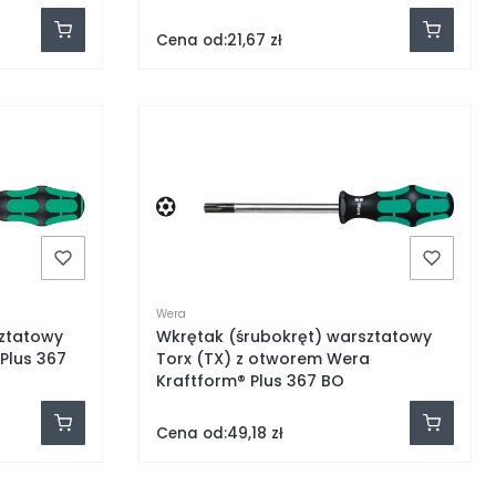
Cena od:
21,67 zł
Wera
sztatowy
Wkrętak (śrubokręt) warsztatowy
Plus 367
Torx (TX) z otworem Wera
Kraftform® Plus 367 BO
Cena od:
49,18 zł