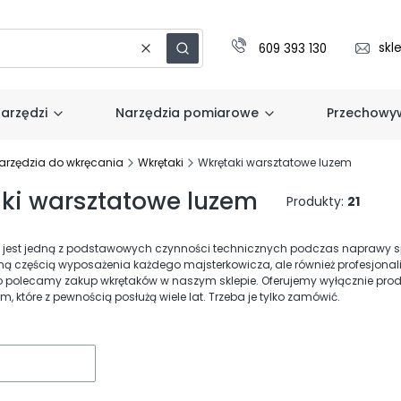
skl
609 393 130
Wyczyść
Szukaj
arzędzi
Narzędzia pomiarowe
Przechowyw
arzędzia do wkręcania
Wkrętaki
Wkrętaki warsztatowe luzem
ki warsztatowe luzem
Produkty:
21
b jest jedną z podstawowych czynności technicznych podczas naprawy s
ą częścią wyposażenia każdego majsterkowicza, ale również profesjonal
 polecamy zakup wkrętaków w naszym sklepie. Oferujemy wyłącznie produ
 które z pewnością posłużą wiele lat. Trzeba je tylko zamówić.