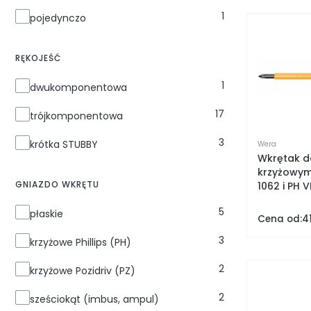
PAKOWANE
1
pojedynczo
RĘKOJEŚĆ
RĘKOJEŚĆ
1
dwukomponentowa
17
trójkomponentowa
3
krótka STUBBY
Wera
Wkrętak d
krzyżowym
GNIAZDO WKRĘTU
1062 i PH 
GNIAZDO WKRĘTU
5
płaskie
Cena od:
41
3
krzyżowe Phillips (PH)
2
krzyżowe Pozidriv (PZ)
2
sześciokąt (imbus, ampul)