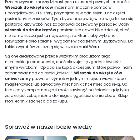
Przechowywanie narzędzi nastręcza czasami pewnych trudności.
Wieszak do wkrętaków
może nam znacznie pomóc w
uporządkowaniu tej sfery, przynajmniej w odniesieniu do części
posiadanych zasobów. Tych bywa naprawdę wiele, więc trzeba się
postarać, aby wokół nas zapanował oczekiwany porządek. Dobry
wieszak do śrubokrętów
pomieści ich nawet kilkadziesiąt, choć
nie sama liczba jest tu najważniejsza. Grunt, aby wybrane
rozwiązanie było solidne i wygodne w codziennym użytkowaniu. Do
takich wyrobów zaliczają się wieszaki marki Wera.
Są one dedykowane przede wszystkim produktom tego
niemieckiego producenta, choć okazują się zgodne również z
innymi wyrobami. Opłaca się kupić akcesorium, które pozwoli nam
zapanować nad całością „kolekcji”.
Wieszak do wkrętaków
uniwersalny
pozwala trzymać w jednym miejscu wszystko, co
majsterkowicz lub zawodowy mechanik chce mieć pod ręką. Od
teraz cały komplet narzędzi może zawisnąć na ścianie i gdy tylko
zajdzie potrzeba, można do niego sięgać bez cienia obaw. Sklep
ProfiTechnik zachęca do zakupu.
Sprawdź w naszej bazie wiedzy