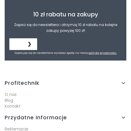
10 zł rabatu na zakupy
Zapisz się do newslettera i otrzymaj 10 zł rabatu na kolejne
zakupy powyżej 100 zł!
❯
Zapisując się do newslettera wyrażasz zgodę na naszą
politykę prywatności.
Linki w stopce
Profitechnik
O nas
Blog
Kontakt
Przydatne Informacje
Reklamacje