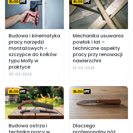
Budowa i kinematyka
Mechanika usuwania
pracy narzędzi
powłok i łat –
montażowych –
techniczne aspekty
szczypce do kołków
pracy przy renowacji
typu Molly w
nawierzchni
praktyce
13-03-2026
30-03-2026
Budowa ostrza i
Dlaczego
technika pracy w
profesjonalny nóż