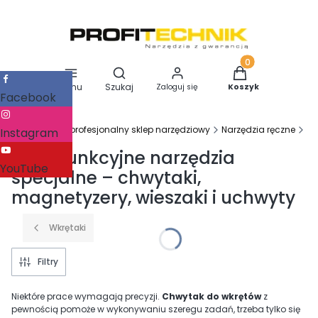
Otwórz wyszukiwarkę
Produkty w koszy
Menu
Szukaj
Zaloguj się
Koszyk
Facebook
Profitechnik - profesjonalny sklep narzędziowy
Narzędzia ręczne
Na
Instagram
Wielofunkcyjne narzędzia
YouTube
specjalne – chwytaki,
magnetyzery, wieszaki i uchwyty
Wkrętaki
Filtry
Niektóre prace wymagają precyzji.
Chwytak do wkrętów
z
pewnością pomoże w wykonywaniu szeregu zadań, trzeba tylko się