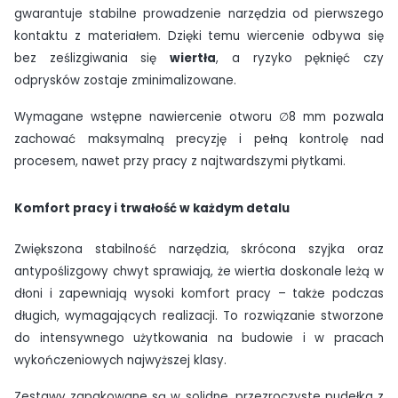
gwarantuje stabilne prowadzenie narzędzia od pierwszego
kontaktu z materiałem. Dzięki temu wiercenie odbywa się
bez ześlizgiwania się
wiertła
, a ryzyko pęknięć czy
odprysków zostaje zminimalizowane.
Wymagane wstępne nawiercenie otworu ∅8 mm pozwala
zachować maksymalną precyzję i pełną kontrolę nad
procesem, nawet przy pracy z najtwardszymi płytkami.
Komfort pracy i trwałość w każdym detalu
Zwiększona stabilność narzędzia, skrócona szyjka oraz
antypoślizgowy chwyt sprawiają, że wiertła doskonale leżą w
dłoni i zapewniają wysoki komfort pracy – także podczas
długich, wymagających realizacji. To rozwiązanie stworzone
do intensywnego użytkowania na budowie i w pracach
wykończeniowych najwyższej klasy.
Zestawy zapakowane są w solidne, przezroczyste pudełka z