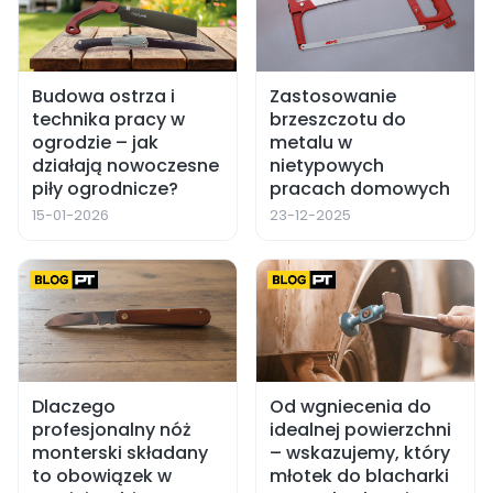
Budowa ostrza i
Zastosowanie
technika pracy w
brzeszczotu do
ogrodzie – jak
metalu w
działają nowoczesne
nietypowych
piły ogrodnicze?
pracach domowych
15-01-2026
23-12-2025
Dlaczego
Od wgniecenia do
profesjonalny nóż
idealnej powierzchni
monterski składany
– wskazujemy, który
to obowiązek w
młotek do blacharki