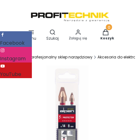
Otwórz wyszukiwarkę
Produkty w koszy
Menu
Szukaj
Zaloguj się
Koszyk
Facebook
Profitechnik - profesjonalny sklep narzędziowy
Akcesoria do elektron
Instagram
YouTube