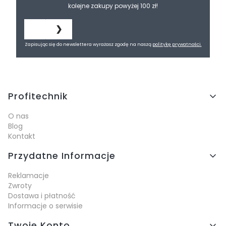
kolejne zakupy powyżej 100 zł!
❯
Zapisując się do newslettera wyrażasz zgodę na naszą
politykę prywatności.
Linki w stopce
Profitechnik
O nas
Blog
Kontakt
Przydatne Informacje
Reklamacje
Zwroty
Dostawa i płatność
Informacje o serwisie
Twoje Konto