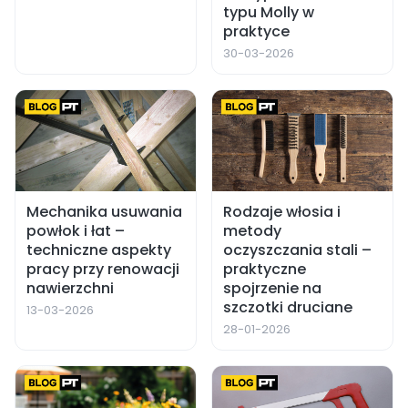
typu Molly w
praktyce
30-03-2026
Mechanika usuwania
Rodzaje włosia i
powłok i łat –
metody
techniczne aspekty
oczyszczania stali –
pracy przy renowacji
praktyczne
nawierzchni
spojrzenie na
szczotki druciane
13-03-2026
28-01-2026