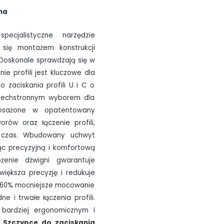
dma
cjalistyczne narzędzie
 się montażem konstrukcji
 Doskonale sprawdzają się w
e profili jest kluczowe dla
do zaciskania profili U i C o
szechstronnym wyborem dla
posażone w opatentowany
rów oraz łączenie profili,
c czas. Wbudowany uchwyt
ąc precyzyjną i komfortową
żenie dźwigni gwarantuje
większa precyzję i redukuje
 o 60% mocniejsze mocowanie
 i trwałe łączenia profili.
 bardziej ergonomicznym i
.
Szczypce do zaciskania