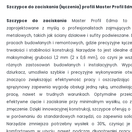
Szczypce do zaciskania (łączenia) profili Master Profil E
Szczypce do zaciskania
Master Profil Edma to spe
zaprojektowane z myślą o profesjonalistach zajmujących
metalowych, takich jak ściany działowe i sufity podwieszane.
pracach budowlanych i remontowych, gdzie precyzyjne łączeni
trwałości i stabilności konstrukcji. Narzędzie to jest idealne 
maksymalnej grubości 1,2 mm (2 x 0,6 mm), co czyni je w
różnych zastosowań budowlanych i instalacyjnych. Wy
dziurkacz, umożliwia szybkie i precyzyjne wykonywanie otwo
znacząco zwiększając efektywność pracy i oszczędzają
sprężynowy zapewnia wygodę obsługi jedną ręką, umożliwiaj
pracę, nawet w trudnych warunkach. Optymalne przeło
efektywne cięcie i zaciskanie przy minimalnym wysiłku, co z
zmęczenie. Dzięki innowacyjnej konstrukcji, szczypce oferują
w porównaniu do standardowych narzędzi, co zapewnia solidne
Narzędzie zmniejsza potrzebny wysiłek o 30%, czyniąc je
komfortowym w użyciu, nawet podczas długotrwałej pracy