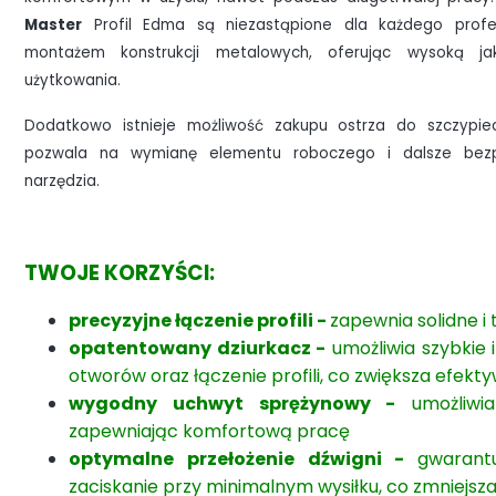
Master
Profil Edma są niezastąpione dla każdego profes
montażem konstrukcji metalowych, oferując wysoką ja
użytkowania.
Dodatkowo istnieje możliwość zakupu ostrza do szczypiec
pozwala na wymianę elementu roboczego i dalsze bezp
narzędzia.
TWOJE KORZYŚCI:
precyzyjne łączenie profili -
zapewnia solidne 
opatentowany dziurkacz -
umożliwia szybkie
otworów oraz łączenie profili, co zwiększa efek
wygodny uchwyt sprężynowy -
umożliwia
zapewniając komfortową pracę
optymalne przełożenie dźwigni -
gwarant
zaciskanie przy minimalnym wysiłku, co zmniejsz