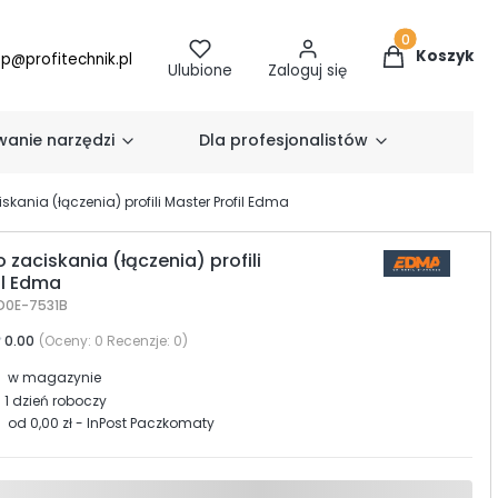
Produkty w k
Koszyk
ep@profitechnik.pl
Ulubione
Zaloguj się
anie narzędzi
Dla profesjonalistów
kania (łączenia) profili Master Profil Edma
 zaciskania (łączenia) profili
il Edma
D0E-7531B
0.00
(Oceny: 0 Recenzje: 0)
w magazynie
1 dzień roboczy
od 0,00 zł
- InPost Paczkomaty