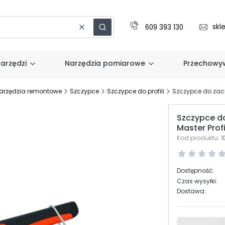
skl
609 393 130
Wyczyść
Szukaj
arzędzi
Narzędzia pomiarowe
Przechowyw
arzędzia remontowe
Szczypce
Szczypce do profili
Szczypce do zacis
Szczypce do
Master Prof
Kod produktu:
1
Dostępność:
Czas wysyłki:
Dostawa: