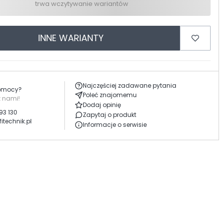
trwa wczytywanie wariantów
INNE WARIANTY
Najczęściej zadawane pytania
pomocy?
Poleć znajomemu
z nami!
Dodaj opinię
93 130
Zapytaj o produkt
itechnik.pl
Informacje o serwisie