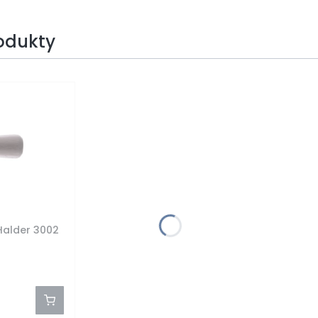
rodukty
Halder 3002