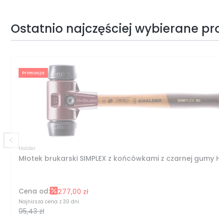
Ostatnio najczęściej wybierane p
Promocja
Halder
Młotek brukarski SIMPLEX z końcówkami z czarnej gumy 
Cena od:
277,00 zł
Najniższa cena z 30 dni
95,43 zł