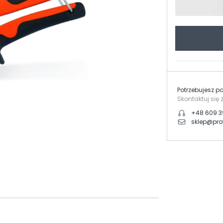
Potrzebujesz 
Skontaktuj się 
+48 609 3
sklep@prof