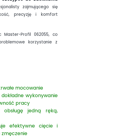
jonalisty zajmującego się
kość, precyzję i komfort
 Master-Profil 062055, co
roblemowe korzystanie z
i trwałe mocowanie
 i dokładne wykonywanie
tywność pracy
 obsługę jedną ręką,
uje efektywne cięcie i
a zmęczenie