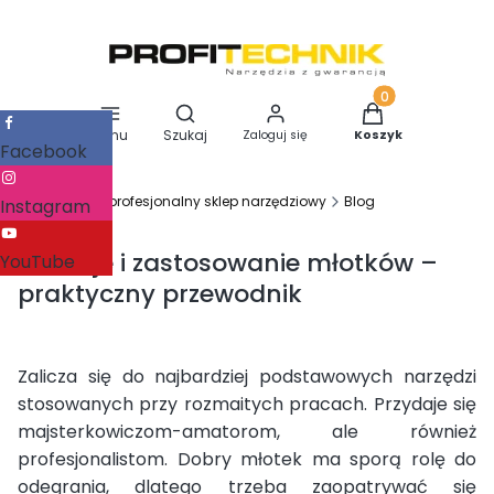
Otwórz wyszukiwarkę
Produkty w koszy
Menu
Szukaj
Zaloguj się
Koszyk
Facebook
Profitechnik - profesjonalny sklep narzędziowy
Blog
Instagram
Rodzaje i zastosowanie młotków –
YouTube
praktyczny przewodnik
Zalicza się do najbardziej podstawowych narzędzi
stosowanych przy rozmaitych pracach. Przydaje się
majsterkowiczom-amatorom, ale również
profesjonalistom. Dobry młotek ma sporą rolę do
odegrania, dlatego trzeba zaopatrywać się