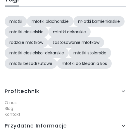
młotki
młotki blacharskie
młotki kamieniarskie
młotki ciesielskie
młotki dekarskie
rodzaje młotków
zastosowanie młotków
młotki ciesielsko-dekarskie
młotki stolarskie
młotki bezodrzutowe
młotki do klepania kos
Linki w stopce
Profitechnik
O nas
Blog
Kontakt
Przydatne Informacje