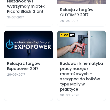
Niezawodny i
wytrzymały młotek
Relacja z targów
Picard Black Giant
OLDTIMER 2017
31-07-2017
29-05-2017
Relacja z targów
Budowa i kinematyka
Expopower 2017
pracy narzędzi
montażowych –
29-05-2017
szczypce do kołków
typu Molly w
praktyce
30-03-2026