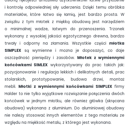
osłoną rękojeści umożliwia użytkownikowi łatwe przyłożenie
i kontrolę odpowiedniej siły uderzenia. Dzięki temu obróbka
materiałów, które łatwo się łamią, jest bardzo prosta. W
związku z tym młotek z miękką obudową jest narzędziem
o minimalnej wadze, łatwym do przenoszenia. Trzonek
wykonany z wysokiej jakości egzotycznego drewna, bardzo
trwały i odporny na złamania. Wszystkie części
młotka
SIMPLEX
są wymienne i można je doposażyć, co daje
oszczędność pieniędzy i zasobów.
Młotek z wymiennymi
końcówkami SIMLEX
wykorzystywany do prac takich jak:
pozycjonowanie i regulacja lekkich i delikatnych detali, prac
stolarskich, prototypowanie, budowa drzwi, montaż
mebli.
Młotki z wymiennymi końcówkami SIMPLEX
firmy
Halder to nie tylko wyjątkowe rozwiązanie połączenia dwóch
końcówek w jednym młotku, ale również główka (skręcana
obudowa) wykonana z aluminium. Do aluminiowej obudowy
nie należy stosować innych elementów z tego materiału ze
względu na miękkość metalu, z którego jest wykonana.