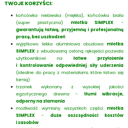
TWOJE KORZYŚCI:
końcówka niebieska (miękka), końcówka biała
(super plastyczna)
młotka SIMPLEX
-
gwarantują łatwą, przyjemną i profesjonalną
pracę, bez uszkodzeń
wyjątkowo lekka aluminiowa obudowa
młotka
SIMPLEX
z wbudowaną osłoną rękojeści pozwala
użytkownikowi na
łatwe przyłożenie
i kontrolowanie odpowiedniej siły uderzenia
(idealne do pracy z materiałami, które łatwo się
łamią)
trzonek wykonany z wysokiej jakości
egzotycznego drewna -
tłumi wibracje,
odporny na złamania
możliwość wymiany wszystkich części
młotka
SIMPLEX
-
duże oszczędności kosztów
i zasobów