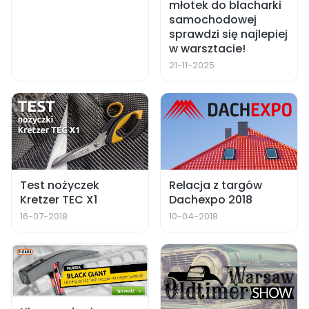
młotek do blacharki
samochodowej
sprawdzi się najlepiej
w warsztacie!
21-11-2025
Test nożyczek
Relacja z targów
Kretzer TEC X1
Dachexpo 2018
16-07-2018
10-04-2018