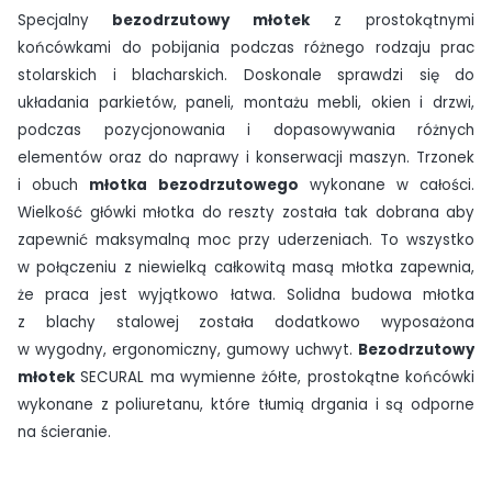
Specjalny
bezodrzutowy młotek
z prostokątnymi
końcówkami do pobijania podczas różnego rodzaju prac
stolarskich i blacharskich. Doskonale sprawdzi się do
układania parkietów, paneli, montażu mebli, okien i drzwi,
podczas pozycjonowania i dopasowywania różnych
elementów oraz do naprawy i konserwacji maszyn. Trzonek
i obuch
młotka bezodrzutowego
wykonane w całości.
Wielkość główki młotka do reszty została tak dobrana aby
zapewnić maksymalną moc przy uderzeniach. To wszystko
w połączeniu z niewielką całkowitą masą młotka zapewnia,
że praca jest wyjątkowo łatwa. Solidna budowa młotka
z blachy stalowej została dodatkowo wyposażona
w wygodny, ergonomiczny, gumowy uchwyt.
Bezodrzutowy
młotek
SECURAL ma wymienne żółte, prostokątne końcówki
wykonane z poliuretanu, które tłumią drgania i są odporne
na ścieranie.