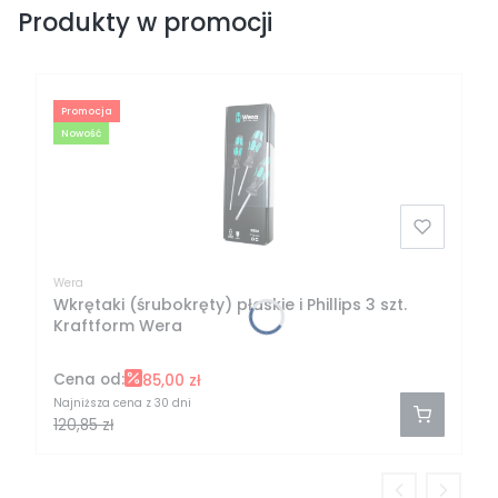
Produkty w promocji
Promocja
Nowość
Wera
Wkrętaki (śrubokręty) płaskie i Phillips 3 szt.
Kraftform Wera
Cena od:
85,00 zł
Najniższa cena z 30 dni
120,85 zł