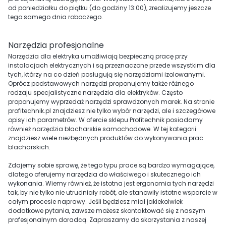
od poniedziałku do piątku (do godziny 13:00), zrealizujemy jeszcze
tego samego dnia roboczego.
Narzędzia profesjonalne
Narzędzia dla elektryka umożliwiają bezpieczną pracę przy
instalacjach elektrycznych i są przeznaczone przede wszystkim dla
tych, którzy na co dzień posługują się narzędziami izolowanymi.
Oprócz podstawowych narzędzi proponujemy także różnego
rodzaju specjalistyczne narzędzia dla elektryków. Często
proponujemy wyprzedaż narzędzi sprawdzonych marek. Na stronie
profitechnik.pl znajdziesz nie tylko wybór narzędzi, ale i szczegółowe
opisy ich parametrów. W ofercie sklepu Profitechnik posiadamy
również narzędzia blacharskie samochodowe. W tej kategorii
znajdziesz wiele niezbędnych produktów do wykonywania prac
blacharskich.
Zdajemy sobie sprawę, że tego typu prace są bardzo wymagające,
dlatego oferujemy narzędzia do właściwego i skutecznego ich
wykonania. Wiemy również, że istotna jest ergonomia tych narzędzi
tak, by nie tylko nie utrudniały robót, ale stanowiły istotne wsparcie w
całym procesie naprawy. Jeśli będziesz miał jakiekolwiek
dodatkowe pytania, zawsze możesz skontaktować się z naszym
profesjonalnym doradcą. Zapraszamy do skorzystania z naszej