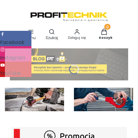
Otwórz wyszukiwarkę
Produkty w koszy
Menu
Szukaj
Zaloguj się
Koszyk
Facebook
Instagram
YouTube