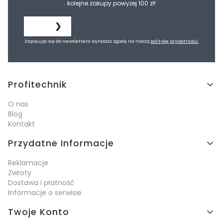
kolejne zakupy powyżej 100 zł!
❯
Zapisując się do newslettera wyrażasz zgodę na naszą
politykę prywatności.
Linki w stopce
Profitechnik
O nas
Blog
Kontakt
Przydatne Informacje
Reklamacje
Zwroty
Dostawa i płatność
Informacje o serwisie
Twoje Konto