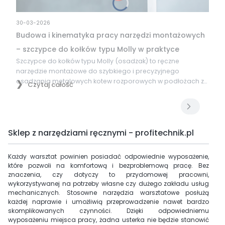
30-03-2026
Budowa i kinematyka pracy narzędzi montażowych
– szczypce do kołków typu Molly w praktyce
Szczypce do kołków typu Molly (osadzak) to ręczne
narzędzie montażowe do szybkiego i precyzyjnego
osadzania metalowych kotew rozporowych w podłożach z
Czytaj całość
pustą przestrzenią, np. w płytach gipsowo-kartonowych.
Umożliwiają powtarzalne rozparcie kotwy, zapewniając
trwałe i bezpieczne mocowanie w cienkościennych
materiałach przy mniejszym wysiłku. Sprawdzają się także w
Sklep z narzędziami ręcznymi - profitechnik.pl
płytach OSB i innych przegrodach, a dzięki pracy
szczypcami eliminują potrzebę czasochłonnego wkręcania
śruby wkrętakiem, wyraźnie przyspieszając montaż.
Każdy warsztat powinien posiadać odpowiednie wyposażenie,
które pozwoli na komfortową i bezproblemową pracę. Bez
znaczenia, czy dotyczy to przydomowej pracowni,
wykorzystywanej na potrzeby własne czy dużego zakładu usług
mechanicznych. Stosowne narzędzia warsztatowe posłużą
każdej naprawie i umożliwią przeprowadzenie nawet bardzo
skomplikowanych czynności. Dzięki odpowiedniemu
wyposażeniu miejsca pracy, żadna usterka nie będzie stanowić