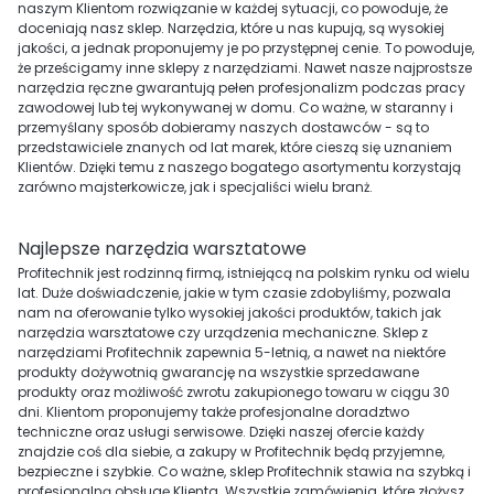
naszym Klientom rozwiązanie w każdej sytuacji, co powoduje, że
doceniają nasz sklep. Narzędzia, które u nas kupują, są wysokiej
jakości, a jednak proponujemy je po przystępnej cenie. To powoduje,
że prześcigamy inne sklepy z narzędziami. Nawet nasze najprostsze
narzędzia ręczne gwarantują pełen profesjonalizm podczas pracy
zawodowej lub tej wykonywanej w domu. Co ważne, w staranny i
przemyślany sposób dobieramy naszych dostawców - są to
przedstawiciele znanych od lat marek, które cieszą się uznaniem
Klientów. Dzięki temu z naszego bogatego asortymentu korzystają
zarówno majsterkowicze, jak i specjaliści wielu branż.
Najlepsze narzędzia warsztatowe
Profitechnik jest rodzinną firmą, istniejącą na polskim rynku od wielu
lat. Duże doświadczenie, jakie w tym czasie zdobyliśmy, pozwala
nam na oferowanie tylko wysokiej jakości produktów, takich jak
narzędzia warsztatowe czy urządzenia mechaniczne. Sklep z
narzędziami Profitechnik zapewnia 5-letnią, a nawet na niektóre
produkty dożywotnią gwarancję na wszystkie sprzedawane
produkty oraz możliwość zwrotu zakupionego towaru w ciągu 30
dni. Klientom proponujemy także profesjonalne doradztwo
techniczne oraz usługi serwisowe. Dzięki naszej ofercie każdy
znajdzie coś dla siebie, a zakupy w Profitechnik będą przyjemne,
bezpieczne i szybkie. Co ważne, sklep Profitechnik stawia na szybką i
profesjonalną obsługę Klienta. Wszystkie zamówienia, które złożysz