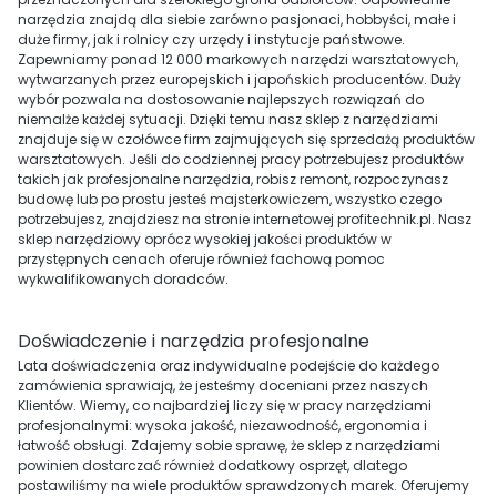
narzędzia znajdą dla siebie zarówno pasjonaci, hobbyści, małe i
duże firmy, jak i rolnicy czy urzędy i instytucje państwowe.
Zapewniamy ponad 12 000 markowych narzędzi warsztatowych,
wytwarzanych przez europejskich i japońskich producentów. Duży
wybór pozwala na dostosowanie najlepszych rozwiązań do
niemalże każdej sytuacji. Dzięki temu nasz sklep z narzędziami
znajduje się w czołówce firm zajmujących się sprzedażą produktów
warsztatowych. Jeśli do codziennej pracy potrzebujesz produktów
takich jak profesjonalne narzędzia, robisz remont, rozpoczynasz
budowę lub po prostu jesteś majsterkowiczem, wszystko czego
potrzebujesz, znajdziesz na stronie internetowej profitechnik.pl. Nasz
sklep narzędziowy oprócz wysokiej jakości produktów w
przystępnych cenach oferuje również fachową pomoc
wykwalifikowanych doradców.
Doświadczenie i narzędzia profesjonalne
Lata doświadczenia oraz indywidualne podejście do każdego
zamówienia sprawiają, że jesteśmy doceniani przez naszych
Klientów. Wiemy, co najbardziej liczy się w pracy narzędziami
profesjonalnymi: wysoka jakość, niezawodność, ergonomia i
łatwość obsługi. Zdajemy sobie sprawę, że sklep z narzędziami
powinien dostarczać również dodatkowy osprzęt, dlatego
postawiliśmy na wiele produktów sprawdzonych marek. Oferujemy