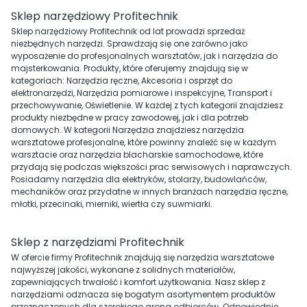
Sklep narzędziowy Profitechnik
Sklep narzędziowy Profitechnik od lat prowadzi sprzedaż
niezbędnych narzędzi. Sprawdzają się one zarówno jako
wyposażenie do profesjonalnych warsztatów, jak i narzędzia do
majsterkowania. Produkty, które oferujemy znajdują się w
kategoriach: Narzędzia ręczne, Akcesoria i osprzęt do
elektronarzędzi, Narzędzia pomiarowe i inspekcyjne, Transport i
przechowywanie, Oświetlenie. W każdej z tych kategorii znajdziesz
produkty niezbędne w pracy zawodowej, jak i dla potrzeb
domowych. W kategorii Narzędzia znajdziesz narzędzia
warsztatowe profesjonalne, które powinny znaleźć się w każdym
warsztacie oraz narzędzia blacharskie samochodowe, które
przydają się podczas większości prac serwisowych i naprawczych.
Posiadamy narzędzia dla elektryków, stolarzy, budowlańców,
mechaników oraz przydatne w innych branżach narzędzia ręczne,
młotki, przecinaki, mierniki, wiertła czy suwmiarki.
Sklep z narzędziami Profitechnik
W ofercie firmy Profitechnik znajdują się narzędzia warsztatowe
najwyższej jakości, wykonane z solidnych materiałów,
zapewniających trwałość i komfort użytkowania. Nasz sklep z
narzędziami odznacza się bogatym asortymentem produktów
przeznaczonych dla szerokiego grona odbiorców. Odpowiednie