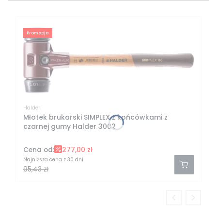
Promocja
Halder
Młotek brukarski SIMPLEX z końcówkami z
czarnej gumy Halder 3002
Cena od:
277,00 zł
Najniższa cena z 30 dni
95,43 zł