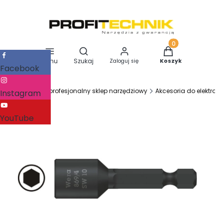
Otwórz wyszukiwarkę
Produkty w koszy
Menu
Szukaj
Zaloguj się
Koszyk
Facebook
Profitechnik - profesjonalny sklep narzędziowy
Akcesoria do elektron
Instagram
YouTube