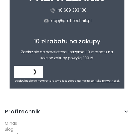
+48 609 393 130
sklep@profitechnik.pl
10 zł rabatu na zakupy
Zapisz się do newslettera i otrzymaj 10 zł rabatu na
kolejne zakupy powyżej 100 zł!
❯
Zapisując się do newslettera wyrażasz zgodę na naszą
politykę prywatności.
Linki w stopce
Profitechnik
O nas
Blog